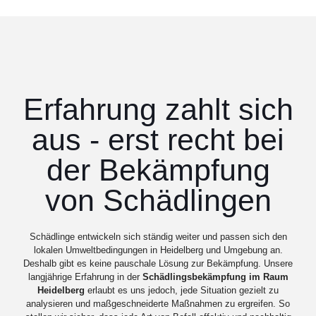
Erfahrung zahlt sich
aus - erst recht bei
der Bekämpfung
von Schädlingen
Schädlinge
entwickeln
sich
ständig
weiter
und
passen
sich
den
lokalen
Umweltbedingungen
in
Heidelberg
und
Umgebung
an.
Deshalb
gibt
es
keine
pauschale
Lösung
zur
Bekämpfung.
Unsere
langjährige
Erfahrung
in
der
Schädlingsbekämpfung
im
Raum
Heidelberg
erlaubt
es
uns
jedoch,
jede
Situation
gezielt
zu
analysieren
und
maßgeschneiderte
Maßnahmen
zu
ergreifen.
So