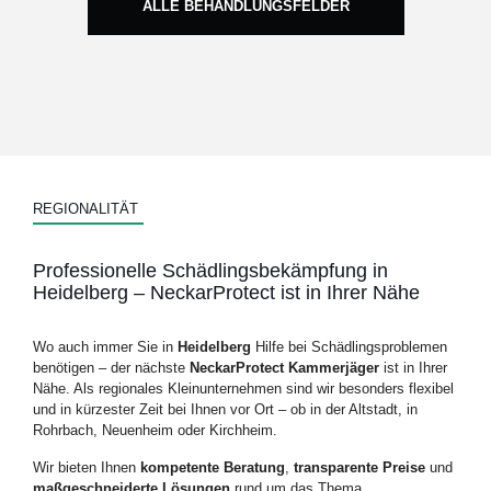
ALLE BEHANDLUNGSFELDER
REGIONALITÄT
Professionelle
Schädlingsbekämpfung
in
Heidelberg –
NeckarProtect
ist
in
Ihrer
Nähe
Wo
auch
immer
Sie
in
Heidelberg
Hilfe
bei
Schädlingsproblemen
benötigen –
der
nächste
NeckarProtect
Kammerjäger
ist
in
Ihrer
Nähe.
Als
regionales
Kleinunternehmen
sind
wir
besonders
flexibel
und
in
kürzester
Zeit
bei
Ihnen
vor
Ort –
ob
in
der
Altstadt,
in
Rohrbach,
Neuenheim
oder
Kirchheim.
Wir
bieten
Ihnen
kompetente
Beratung
,
transparente
Preise
und
maßgeschneiderte
Lösungen
rund
um
das
Thema