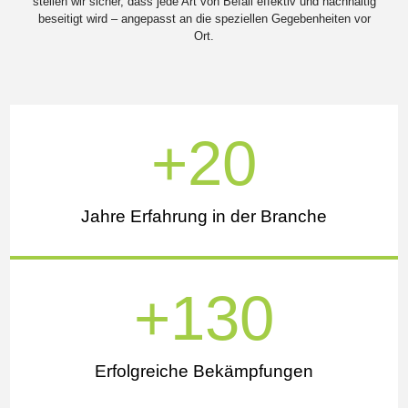
stellen
wir
sicher,
dass
jede
Art
von
Befall
effektiv
und
nachhaltig
beseitigt
wird –
angepasst
an
die
speziellen
Gegebenheiten
vor
Ort.
+
20
Jahre Erfahrung in der Branche
+
130
Erfolgreiche Bekämpfungen