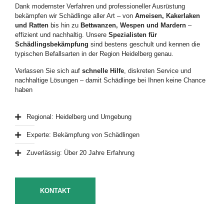
Dank
modernster
Verfahren
und
professioneller
Ausrüstung
bekämpfen
wir
Schädlinge
aller
Art –
von
Ameisen,
Kakerlaken
und
Ratten
bis
hin
zu
Bettwanzen,
Wespen
und
Mardern
–
effizient
und
nachhaltig.
Unsere
Spezialisten
für
Schädlingsbekämpfung
sind
bestens
geschult
und
kennen
die
typischen
Befallsarten
in
der
Region
Heidelberg
genau.
Verlassen
Sie
sich
auf
schnelle
Hilfe
,
diskreten
Service
und
nachhaltige
Lösungen –
damit
Schädlinge
bei
Ihnen
keine
Chance
haben
Regional: Heidelberg und Umgebung
Experte: Bekämpfung von Schädlingen
Zuverlässig: Über 20 Jahre Erfahrung
KONTAKT